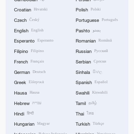
Hrvatski
Polski
Croatian
Polish
Český
Português
Czech
Portuguese
English
پښتو
English
Pashto
Esperanto
Română
Esperanto
Romanian
Filipino
Русский
Filipino
Russian
Français
Српски
French
Serbian
Deutsch
සිංහල
German
Sinhala
Ελληνικά
Español
Greek
Spanish
Hausa
Kiswahili
Hausa
Swahili
עברית
தமிழ்
Hebrew
Tamil
हिन्दी
ไทย
Hindi
Thai
Magyar
Türkçe
Hungarian
Turkish
Bahasa Indonesia
Українська