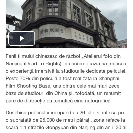
Play
Fanii filmului chinezesc de război „Atelierul foto din
Video
Nanjing (Dead To Rights)” au acum ocazia să trăiască
o experiență imersivă la studiourile dedicate peliculei.
Peste 70% din peliculă a fost realizată la Shanghai
Film Shooting Base, una dintre cele mai mari zece
baze de studiouri din China și, totodată, un renumit
parc de distracție cu tematică cinematografică.
Deschisă publicului începând cu 26 iulie și întinsă pe
o suprafață de 25.000 de metri pătrați, zona reface la
scară 1:1 străzile Gongyuan din Nanjing din anii ’30 ai