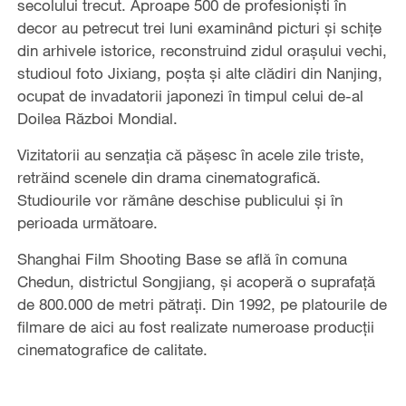
secolului trecut. Aproape 500 de profesioniști în
decor au petrecut trei luni examinând picturi și schițe
din arhivele istorice, reconstruind zidul orașului vechi,
studioul foto Jixiang, poșta și alte clădiri din Nanjing,
ocupat de invadatorii japonezi în timpul celui de-al
Doilea Război Mondial.
Vizitatorii au senzația că pășesc în acele zile triste,
retrăind scenele din drama cinematografică.
Studiourile vor rămâne deschise publicului și în
perioada următoare.
Shanghai Film Shooting Base se află în comuna
Chedun, districtul Songjiang, și acoperă o suprafață
de 800.000 de metri pătrați. Din 1992, pe platourile de
filmare de aici au fost realizate numeroase producții
cinematografice de calitate.