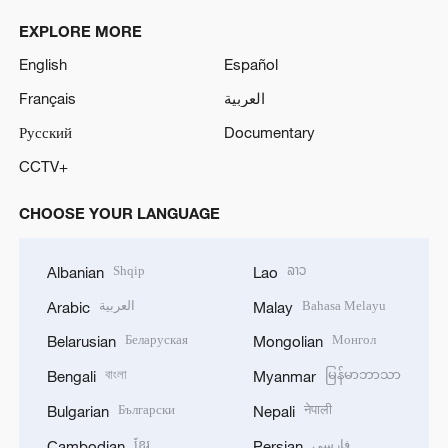
EXPLORE MORE
English
Español
Français
العربية
Русский
Documentary
CCTV+
CHOOSE YOUR LANGUAGE
Shqip
ລາວ
Albanian
Lao
العربية
Bahasa Melayu
Arabic
Malay
Беларуская
Монгол
Belarusian
Mongolian
বাংলা
မြန်မာဘာသာ
Bengali
Myanmar
Български
नेपाली
Bulgarian
Nepali
ខ្មែរ
فارسی
Cambodian
Persian