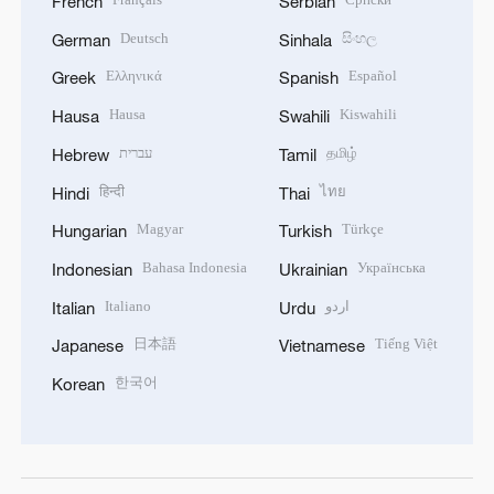
French
Serbian
Deutsch
සිංහල
German
Sinhala
Ελληνικά
Español
Greek
Spanish
Hausa
Kiswahili
Hausa
Swahili
עברית
தமிழ்
Hebrew
Tamil
हिन्दी
ไทย
Hindi
Thai
Magyar
Türkçe
Hungarian
Turkish
Bahasa Indonesia
Українська
Indonesian
Ukrainian
Italiano
اردو
Italian
Urdu
日本語
Tiếng Việt
Japanese
Vietnamese
한국어
Korean