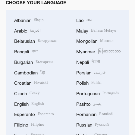
CHOOSE YOUR LANGUAGE
Shqip
ລາວ
Albanian
Lao
العربية
Bahasa Melayu
Arabic
Malay
Беларуская
Монгол
Belarusian
Mongolian
বাংলা
မြန်မာဘာသာ
Bengali
Myanmar
Български
नेपाली
Bulgarian
Nepali
ខ្មែរ
فارسی
Cambodian
Persian
Hrvatski
Polski
Croatian
Polish
Český
Português
Czech
Portuguese
English
پښتو
English
Pashto
Esperanto
Română
Esperanto
Romanian
Filipino
Русский
Filipino
Russian
Français
Српски