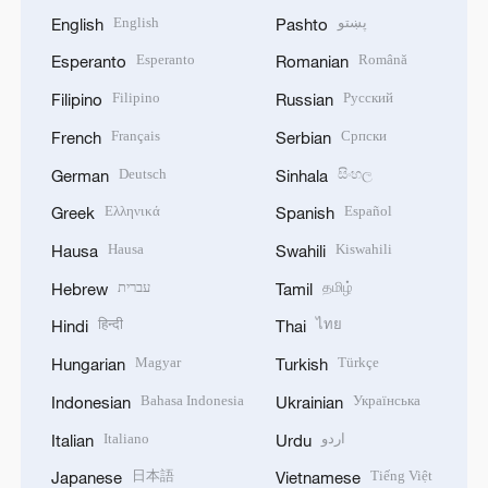
English
پښتو
English
Pashto
Esperanto
Română
Esperanto
Romanian
Filipino
Русский
Filipino
Russian
Français
Српски
French
Serbian
Deutsch
සිංහල
German
Sinhala
Ελληνικά
Español
Greek
Spanish
Hausa
Kiswahili
Hausa
Swahili
עברית
தமிழ்
Hebrew
Tamil
हिन्दी
ไทย
Hindi
Thai
Magyar
Türkçe
Hungarian
Turkish
Bahasa Indonesia
Українська
Indonesian
Ukrainian
Italiano
اردو
Italian
Urdu
日本語
Tiếng Việt
Japanese
Vietnamese