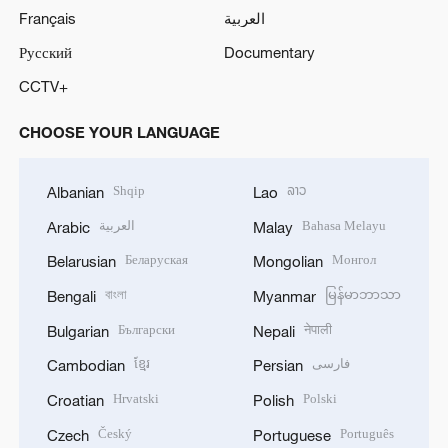
Français
العربية
Русский
Documentary
CCTV+
CHOOSE YOUR LANGUAGE
Shqip
ລາວ
Albanian
Lao
العربية
Bahasa Melayu
Arabic
Malay
Беларуская
Монгол
Belarusian
Mongolian
বাংলা
မြန်မာဘာသာ
Bengali
Myanmar
Български
नेपाली
Bulgarian
Nepali
ខ្មែរ
فارسی
Cambodian
Persian
Hrvatski
Polski
Croatian
Polish
Český
Português
Czech
Portuguese