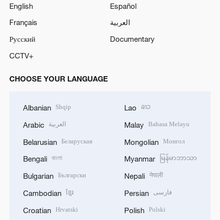
English
Español
Français
العربية
Русский
Documentary
CCTV+
CHOOSE YOUR LANGUAGE
Shqip
ລາວ
Albanian
Lao
العربية
Bahasa Melayu
Arabic
Malay
Беларуская
Монгол
Belarusian
Mongolian
বাংলা
မြန်မာဘာသာ
Bengali
Myanmar
Български
नेपाली
Bulgarian
Nepali
ខ្មែរ
فارسی
Cambodian
Persian
Hrvatski
Polski
Croatian
Polish