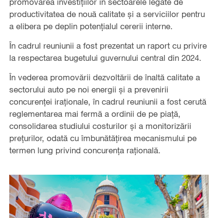
promovarea investițiilor în sectoarele legate de
productivitatea de nouă calitate și a serviciilor pentru
a elibera pe deplin potențialul cererii interne.
În cadrul reuniunii a fost prezentat un raport cu privire
la respectarea bugetului guvernului central din 2024.
În vederea promovării dezvoltării de înaltă calitate a
sectorului auto pe noi energii și a prevenirii
concurenței iraționale, în cadrul reuniunii a fost cerută
reglementarea mai fermă a ordinii de pe piață,
consolidarea studiului costurilor și a monitorizării
prețurilor, odată cu îmbunătățirea mecanismului pe
termen lung privind concurența rațională.