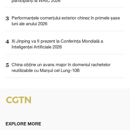
participanți la WAIC 2026
3
Performanțele comerțului exterior chinez în primele șase
luni ale anului 2026
4
Xi Jinping va fi prezent la Conferința Mondială a
Inteligenței Artificiale 2026
5
China obține un avans major în domeniul rachetelor
reutilizabile cu Marșul cel Lung-10B
EXPLORE MORE