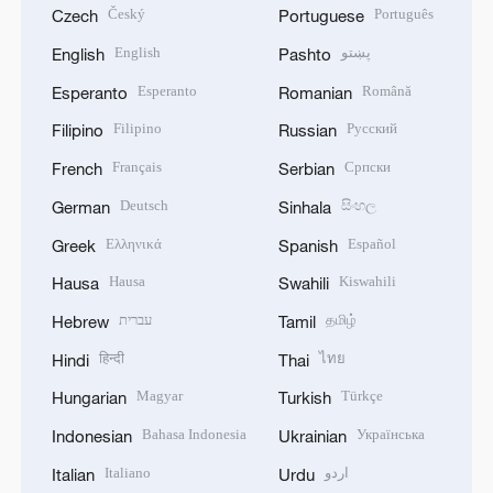
Český
Português
Czech
Portuguese
English
پښتو
English
Pashto
Esperanto
Română
Esperanto
Romanian
Filipino
Русский
Filipino
Russian
Français
Српски
French
Serbian
Deutsch
සිංහල
German
Sinhala
Ελληνικά
Español
Greek
Spanish
Hausa
Kiswahili
Hausa
Swahili
עברית
தமிழ்
Hebrew
Tamil
हिन्दी
ไทย
Hindi
Thai
Magyar
Türkçe
Hungarian
Turkish
Bahasa Indonesia
Українська
Indonesian
Ukrainian
Italiano
اردو
Italian
Urdu