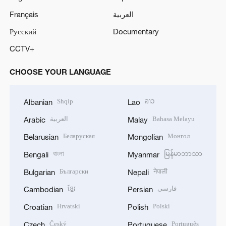
Français
العربية
Русский
Documentary
CCTV+
CHOOSE YOUR LANGUAGE
Shqip
ລາວ
Albanian
Lao
العربية
Bahasa Melayu
Arabic
Malay
Беларуская
Монгол
Belarusian
Mongolian
বাংলা
မြန်မာဘာသာ
Bengali
Myanmar
Български
नेपाली
Bulgarian
Nepali
ខ្មែរ
فارسی
Cambodian
Persian
Hrvatski
Polski
Croatian
Polish
Český
Português
Czech
Portuguese