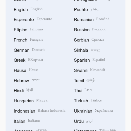
English
پښتو
English
Pashto
Esperanto
Română
Esperanto
Romanian
Filipino
Русский
Filipino
Russian
Français
Српски
French
Serbian
Deutsch
සිංහල
German
Sinhala
Ελληνικά
Español
Greek
Spanish
Hausa
Kiswahili
Hausa
Swahili
עברית
தமிழ்
Hebrew
Tamil
हिन्दी
ไทย
Hindi
Thai
Magyar
Türkçe
Hungarian
Turkish
Bahasa Indonesia
Українська
Indonesian
Ukrainian
Italiano
اردو
Italian
Urdu
日本語
Tiếng Việt