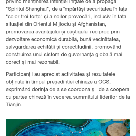
privind menținerea intenției inițiale de a propaga
"Spiritul Shanghai", de a împărtăși securitatea în fața
"celor trei forțe" și a noilor provocări, inclusiv în fața
situației din Orientul Mijlociu și Afghanistan,
promovarea avantajului și câștigului reciproc prin
dezvoltare economică durabilă, bună vecinătatea,
salvgardarea echității și corectitudinii, promovând
construirea unui sistem de guvernanță globală mai
corect și mai rezonabil.
Participanții au apreciat activitatea și rezultatele
obținute în timpul președinției chineze a OCS,
exprimând dorința de a se coordona și de a coopera
cu partea chineză în vederea summitului liderilor de la
Tianjin.