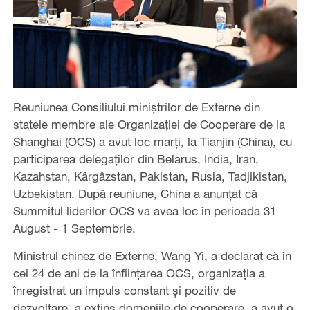
Reuniunea Consiliului miniștrilor de Externe din
statele membre ale Organizației de Cooperare de la
Shanghai (OCS) a avut loc marți, la Tianjin (China), cu
participarea delegaților din Belarus, India, Iran,
Kazahstan, Kârgâzstan, Pakistan, Rusia, Tadjikistan,
Uzbekistan. După reuniune, China a anunțat că
Summitul liderilor OCS va avea loc în perioada 31
August - 1 Septembrie.
Ministrul chinez de Externe, Wang Yi, a declarat că în
cei 24 de ani de la înființarea OCS, organizația a
înregistrat un impuls constant și pozitiv de
dezvoltare, a extins domeniile de cooperare, a avut o