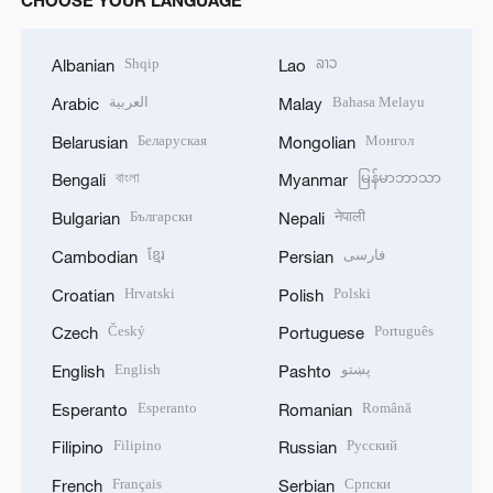
Shqip
ລາວ
Albanian
Lao
العربية
Bahasa Melayu
Arabic
Malay
Беларуская
Монгол
Belarusian
Mongolian
বাংলা
မြန်မာဘာသာ
Bengali
Myanmar
Български
नेपाली
Bulgarian
Nepali
ខ្មែរ
فارسی
Cambodian
Persian
Hrvatski
Polski
Croatian
Polish
Český
Português
Czech
Portuguese
English
پښتو
English
Pashto
Esperanto
Română
Esperanto
Romanian
Filipino
Русский
Filipino
Russian
Français
Српски
French
Serbian