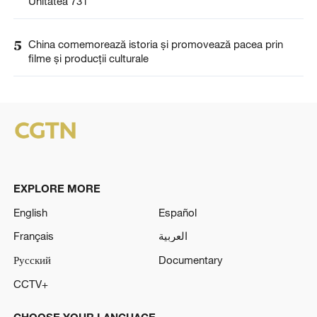
Unitatea 731
5
China comemorează istoria și promovează pacea prin
filme și producții culturale
EXPLORE MORE
English
Español
Français
العربية
Русский
Documentary
CCTV+
CHOOSE YOUR LANGUAGE