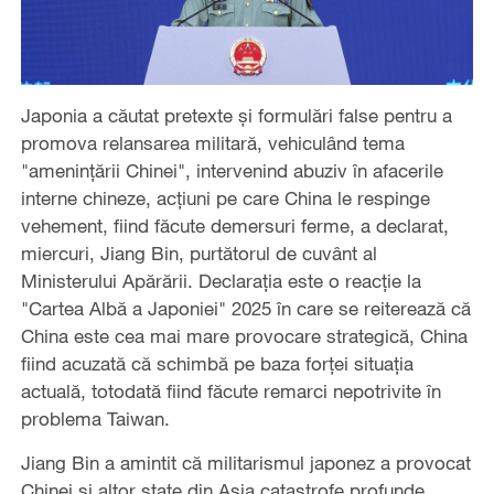
Japonia a căutat pretexte și formulări false pentru a
promova relansarea militară, vehiculând tema
"amenințării Chinei", intervenind abuziv în afacerile
interne chineze, acțiuni pe care China le respinge
vehement, fiind făcute demersuri ferme, a declarat,
miercuri, Jiang Bin, purtătorul de cuvânt al
Ministerului Apărării. Declarația este o reacție la
"Cartea Albă a Japoniei" 2025 în care se reiterează că
China este cea mai mare provocare strategică, China
fiind acuzată că schimbă pe baza forței situația
actuală, totodată fiind făcute remarci nepotrivite în
problema Taiwan.
Jiang Bin a amintit că militarismul japonez a provocat
Chinei și altor state din Asia catastrofe profunde.