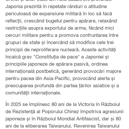
Japonia prezintă în repetate rânduri o atitudine
periculoasă de expansiune militară în loc să facă
reflecții, crescând bugetul pentru apărare, relaxând
restricțiile asupra exportului de arme, făcând mici
cercuri militare pentru a promova confruntarea între
grupuri de state și încercând să modifice cele trei
principii de neproliferare nucleară. Aceste activități
încalcă grav "Constituția de pace" a Japoniei și
principiile japoneze de apărare pasivă, ordinea
internațională postbelică, generând provocări majore
pentru pacea din Asia-Pacific, provocând alerta și
preocuparea profundă din partea țărilor asiatice și a
comunității internaționale.
În 2025 se împlinesc 80 ani de la Victoria în Războiul
de Rezistență al Poporului Chinez împotriva agresiunii
japoneze și în Războiul Mondial Antifascist, dar și 80
ani de la eliberarea Taiwanului. Revenirea Taiwanului