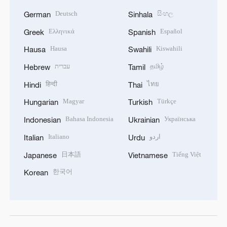
Deutsch
සිංහල
German
Sinhala
Ελληνικά
Español
Greek
Spanish
Hausa
Kiswahili
Hausa
Swahili
עברית
தமிழ்
Hebrew
Tamil
हिन्दी
ไทย
Hindi
Thai
Magyar
Türkçe
Hungarian
Turkish
Bahasa Indonesia
Українська
Indonesian
Ukrainian
Italiano
اردو
Italian
Urdu
日本語
Tiếng Việt
Japanese
Vietnamese
한국어
Korean