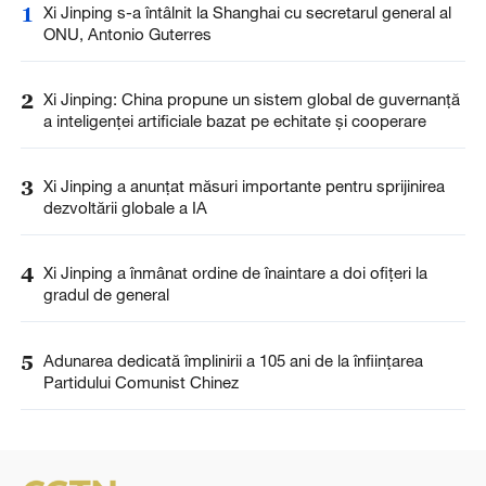
1
Xi Jinping s-a întâlnit la Shanghai cu secretarul general al
ONU, Antonio Guterres
2
Xi Jinping: China propune un sistem global de guvernanță
a inteligenței artificiale bazat pe echitate și cooperare
3
Xi Jinping a anunţat măsuri importante pentru sprijinirea
dezvoltării globale a IA
4
Xi Jinping a înmânat ordine de înaintare a doi ofițeri la
gradul de general
5
Adunarea dedicată împlinirii a 105 ani de la înființarea
Partidului Comunist Chinez