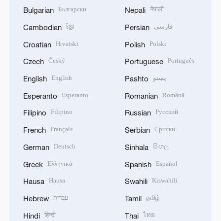
Български
नेपाली
Bulgarian
Nepali
ខ្មែរ
فارسی
Cambodian
Persian
Hrvatski
Polski
Croatian
Polish
Český
Português
Czech
Portuguese
English
پښتو
English
Pashto
Esperanto
Română
Esperanto
Romanian
Filipino
Русский
Filipino
Russian
Français
Српски
French
Serbian
Deutsch
සිංහල
German
Sinhala
Ελληνικά
Español
Greek
Spanish
Hausa
Kiswahili
Hausa
Swahili
עברית
தமிழ்
Hebrew
Tamil
हिन्दी
ไทย
Hindi
Thai