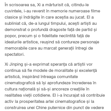
În scrisoarea sa, Xi a mărturisit că, citindu-le
cuvintele, i-au revenit în memorie numeroase filme
clasice și îndrăgite în care aceștia au jucat. El a
subliniat că, de-a lungul timpului, acești artiști au
demonstrat o profundă dragoste față de partid și
popor, precum și o fidelitate neclintită față de
idealurile artistice, reușind să contureze personaje
memorabile care au marcat generații întregi de
spectatori.
Xi Jinping și-a exprimat speranța că artiștii vor
continua să fie modele de moralitate și excelență
artistică, inspirând întreaga comunitate
cinematografică să își aprofundeze încrederea în
cultura națională și să-și ancoreze creațiile în
realitatea vieții cotidiene. El i-a încurajat să contribuie
activ la prosperitatea artei cinematografice și la
construirea unei Chine puternice din punct de vedere