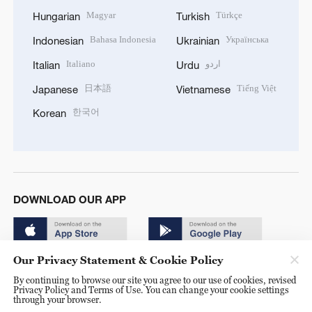
Magyar
Türkçe
Hungarian
Turkish
Bahasa Indonesia
Українська
Indonesian
Ukrainian
Italiano
اردو
Italian
Urdu
日本語
Tiếng Việt
Japanese
Vietnamese
한국어
Korean
DOWNLOAD OUR APP
Our Privacy Statement & Cookie Policy
By continuing to browse our site you agree to our use of cookies, revised
Privacy Policy and Terms of Use. You can change your cookie settings
through your browser.
© China Radio International.CRI. All Rights Reserved. 16A