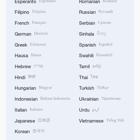
Esperanto
Română
Esperanto
Romanian
Filipino
Русский
Filipino
Russian
Français
Српски
French
Serbian
Deutsch
සිංහල
German
Sinhala
Ελληνικά
Español
Greek
Spanish
Hausa
Kiswahili
Hausa
Swahili
עברית
தமிழ்
Hebrew
Tamil
हिन्दी
ไทย
Hindi
Thai
Magyar
Türkçe
Hungarian
Turkish
Bahasa Indonesia
Українська
Indonesian
Ukrainian
Italiano
اردو
Italian
Urdu
日本語
Tiếng Việt
Japanese
Vietnamese
한국어
Korean