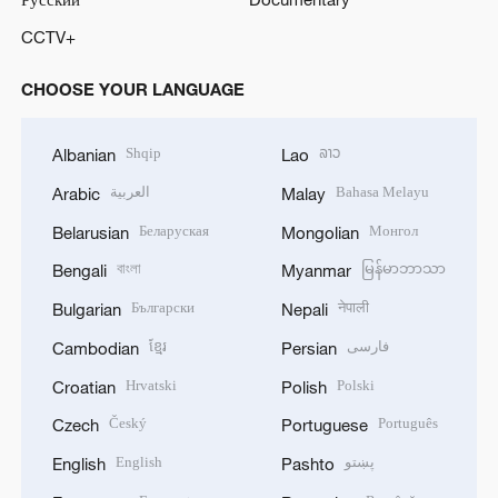
CCTV+
CHOOSE YOUR LANGUAGE
Shqip
ລາວ
Albanian
Lao
العربية
Bahasa Melayu
Arabic
Malay
Беларуская
Монгол
Belarusian
Mongolian
বাংলা
မြန်မာဘာသာ
Bengali
Myanmar
Български
नेपाली
Bulgarian
Nepali
ខ្មែរ
فارسی
Cambodian
Persian
Hrvatski
Polski
Croatian
Polish
Český
Português
Czech
Portuguese
English
پښتو
English
Pashto