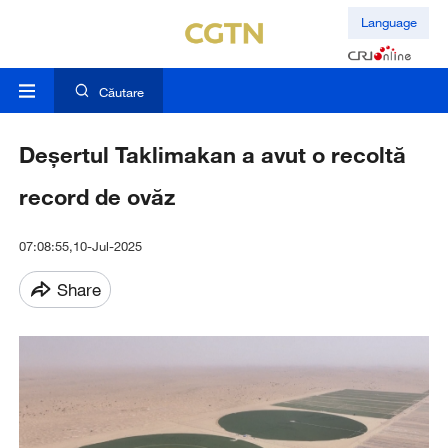
Language
Căutare
Deșertul Taklimakan a avut o recoltă
record de ovăz
07:08:55,10-Jul-2025
Share