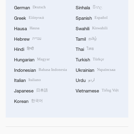
Deutsch
සිංහල
German
Sinhala
Ελληνικά
Español
Greek
Spanish
Hausa
Kiswahili
Hausa
Swahili
עברית
தமிழ்
Hebrew
Tamil
हिन्दी
ไทย
Hindi
Thai
Magyar
Türkçe
Hungarian
Turkish
Bahasa Indonesia
Українська
Indonesian
Ukrainian
Italiano
اردو
Italian
Urdu
日本語
Tiếng Việt
Japanese
Vietnamese
한국어
Korean