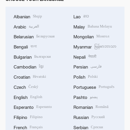
Shqip
ລາວ
Albanian
Lao
العربية
Bahasa Melayu
Arabic
Malay
Беларуская
Монгол
Belarusian
Mongolian
বাংলা
မြန်မာဘာသာ
Bengali
Myanmar
Български
नेपाली
Bulgarian
Nepali
ខ្មែរ
فارسی
Cambodian
Persian
Hrvatski
Polski
Croatian
Polish
Český
Português
Czech
Portuguese
English
پښتو
English
Pashto
Esperanto
Română
Esperanto
Romanian
Filipino
Русский
Filipino
Russian
Français
Српски
French
Serbian