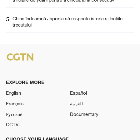
5
China îndeamnă Japonia să respecte istoria și lecțiile
trecutului
EXPLORE MORE
English
Español
Français
العربية
Русский
Documentary
CCTV+
CHOOSE YOUR LANGUAGE