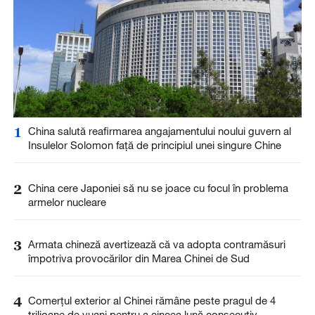
1
China salută reafirmarea angajamentului noului guvern al
Insulelor Solomon față de principiul unei singure Chine
2
China cere Japoniei să nu se joace cu focul în problema
armelor nucleare
3
Armata chineză avertizează că va adopta contramăsuri
împotriva provocărilor din Marea Chinei de Sud
4
Comerțul exterior al Chinei rămâne peste pragul de 4
trilioane de yuani pentru a cincea lună consecutiv