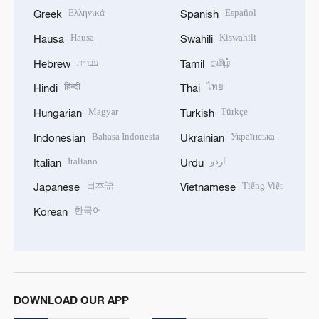
Ελληνικά
Español
Greek
Spanish
Hausa
Kiswahili
Hausa
Swahili
עברית
தமிழ்
Hebrew
Tamil
हिन्दी
ไทย
Hindi
Thai
Magyar
Türkçe
Hungarian
Turkish
Bahasa Indonesia
Українська
Indonesian
Ukrainian
Italiano
اردو
Italian
Urdu
日本語
Tiếng Việt
Japanese
Vietnamese
한국어
Korean
DOWNLOAD OUR APP