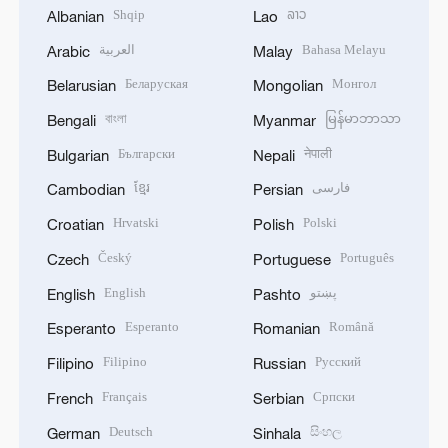
Shqip
ລາວ
Albanian
Lao
العربية
Bahasa Melayu
Arabic
Malay
Беларуская
Монгол
Belarusian
Mongolian
বাংলা
မြန်မာဘာသာ
Bengali
Myanmar
Български
नेपाली
Bulgarian
Nepali
ខ្មែរ
فارسی
Cambodian
Persian
Hrvatski
Polski
Croatian
Polish
Český
Português
Czech
Portuguese
English
پښتو
English
Pashto
Esperanto
Română
Esperanto
Romanian
Filipino
Русский
Filipino
Russian
Français
Српски
French
Serbian
Deutsch
සිංහල
German
Sinhala