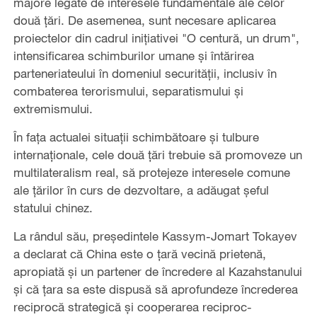
majore legate de interesele fundamentale ale celor
două țări. De asemenea, sunt necesare aplicarea
proiectelor din cadrul inițiativei "O centură, un drum",
intensificarea schimburilor umane și întărirea
parteneriateului în domeniul securității, inclusiv în
combaterea terorismului, separatismului și
extremismului.
În fața actualei situații schimbătoare și tulbure
internaționale, cele două țări trebuie să promoveze un
multilateralism real, să protejeze interesele comune
ale țărilor în curs de dezvoltare, a adăugat șeful
statului chinez.
La rândul său, președintele Kassym-Jomart Tokayev
a declarat că China este o țară vecină prietenă,
apropiată și un partener de încredere al Kazahstanului
și că țara sa este dispusă să aprofundeze încrederea
reciprocă strategică și cooperarea reciproc-