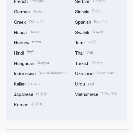
Français
Српски
French
Serbian
Deutsch
සිංහල
German
Sinhala
Ελληνικά
Español
Greek
Spanish
Hausa
Kiswahili
Hausa
Swahili
עברית
தமிழ்
Hebrew
Tamil
हिन्दी
ไทย
Hindi
Thai
Magyar
Türkçe
Hungarian
Turkish
Bahasa Indonesia
Українська
Indonesian
Ukrainian
Italiano
اردو
Italian
Urdu
日本語
Tiếng Việt
Japanese
Vietnamese
한국어
Korean