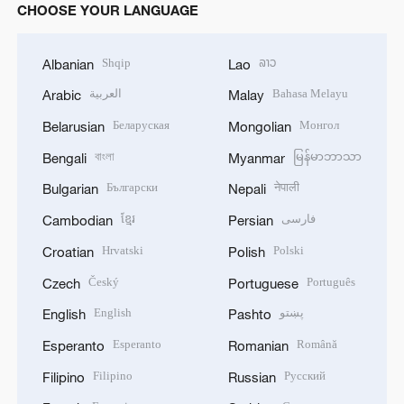
CHOOSE YOUR LANGUAGE
Shqip
ລາວ
Albanian
Lao
العربية
Bahasa Melayu
Arabic
Malay
Беларуская
Монгол
Belarusian
Mongolian
বাংলা
မြန်မာဘာသာ
Bengali
Myanmar
Български
नेपाली
Bulgarian
Nepali
ខ្មែរ
فارسی
Cambodian
Persian
Hrvatski
Polski
Croatian
Polish
Český
Português
Czech
Portuguese
English
پښتو
English
Pashto
Esperanto
Română
Esperanto
Romanian
Filipino
Русский
Filipino
Russian