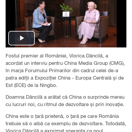
Play
Fostul premier al României, Viorica Dăncilă, a
Video
acordat un interviu pentru China Media Group (CMG),
în marja Forumului Primarilor din cadrul celei de-a
patra ediții a Expoziției China - Europa Centrală și de
Est (ECE) de la Ningbo.
Doamna Dăncilă a arătat că China o surprinde mereu
cu lucruri noi, cu ritmul de dezvoltare și prin inovație.
China este o țară prietenă, o țară pe care România
trebuie să o aibă ca exemplu de dezvoltare. Totodată,
Viorica Dăncilă a exprimat speranța ca noul