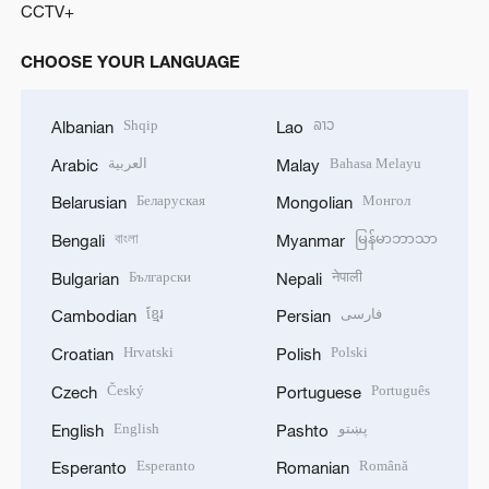
CCTV+
CHOOSE YOUR LANGUAGE
Shqip
ລາວ
Albanian
Lao
العربية
Bahasa Melayu
Arabic
Malay
Беларуская
Монгол
Belarusian
Mongolian
বাংলা
မြန်မာဘာသာ
Bengali
Myanmar
Български
नेपाली
Bulgarian
Nepali
ខ្មែរ
فارسی
Cambodian
Persian
Hrvatski
Polski
Croatian
Polish
Český
Português
Czech
Portuguese
English
پښتو
English
Pashto
Esperanto
Română
Esperanto
Romanian