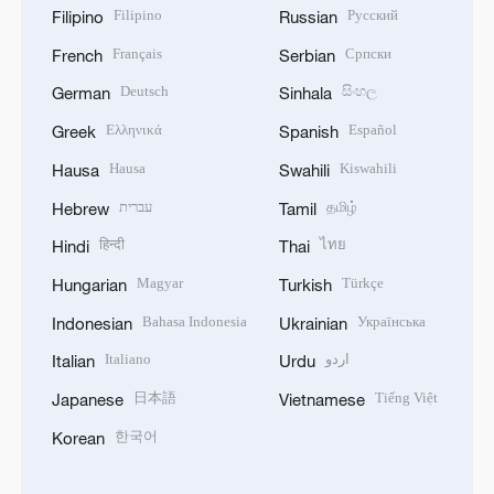
Filipino
Русский
Filipino
Russian
Français
Српски
French
Serbian
Deutsch
සිංහල
German
Sinhala
Ελληνικά
Español
Greek
Spanish
Hausa
Kiswahili
Hausa
Swahili
עברית
தமிழ்
Hebrew
Tamil
हिन्दी
ไทย
Hindi
Thai
Magyar
Türkçe
Hungarian
Turkish
Bahasa Indonesia
Українська
Indonesian
Ukrainian
Italiano
اردو
Italian
Urdu
日本語
Tiếng Việt
Japanese
Vietnamese
한국어
Korean