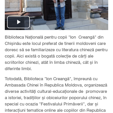
Play
Biblioteca Națională pentru copii "Ion Creangă" din
Video
Chișinău este locul preferat de tinerii moldoveni care
doresc să se familiarizeze cu literatura chineză pentru
copii. Aici există o bogată colecție de cărți ale
scriitorilor chinezi, atât în limba chineză, cât și în
diferinte limbi.
Totodată, Biblioteca "Ion Creangă", împreună cu
Ambasada Chinei în Republica Moldova, organizează
diverse activități cultural-educaționale de promovare
a istoriei, tradițiilor și obiceiurilor poporului chinez, în
special cu ocazia "Festivalului Primăverii", dar și
interacțiuni tematice online ale copiilor din Republica