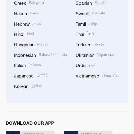
Ελληνικά
Español
Greek
Spanish
Hausa
Kiswahili
Hausa
Swahili
עברית
தமிழ்
Hebrew
Tamil
हिन्दी
ไทย
Hindi
Thai
Magyar
Türkçe
Hungarian
Turkish
Bahasa Indonesia
Українська
Indonesian
Ukrainian
Italiano
اردو
Italian
Urdu
日本語
Tiếng Việt
Japanese
Vietnamese
한국어
Korean
DOWNLOAD OUR APP