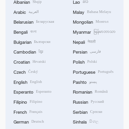
Shqip
ລາວ
Albanian
Lao
العربية
Bahasa Melayu
Arabic
Malay
Беларуская
Монгол
Belarusian
Mongolian
বাংলা
မြန်မာဘာသာ
Bengali
Myanmar
Български
नेपाली
Bulgarian
Nepali
ខ្មែរ
فارسی
Cambodian
Persian
Hrvatski
Polski
Croatian
Polish
Český
Português
Czech
Portuguese
English
پښتو
English
Pashto
Esperanto
Română
Esperanto
Romanian
Filipino
Русский
Filipino
Russian
Français
Српски
French
Serbian
Deutsch
සිංහල
German
Sinhala