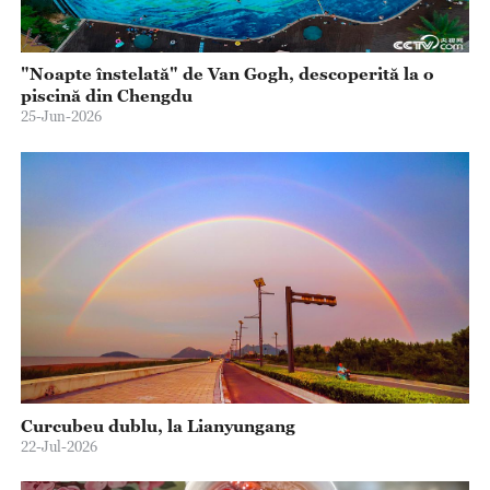
,
a
"Noapte înstelată" de Van Gogh, descoperită la o
e
piscină din Chengdu
25-Jun-2026
Curcubeu dublu, la Lianyungang
22-Jul-2026