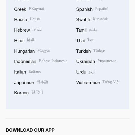
Ελληνικά
Español
Greek
Spanish
Hausa
Kiswahili
Hausa
Swahili
עברית
தமிழ்
Hebrew
Tamil
हिन्दी
ไทย
Hindi
Thai
Magyar
Türkçe
Hungarian
Turkish
Bahasa Indonesia
Українська
Indonesian
Ukrainian
Italiano
اردو
Italian
Urdu
日本語
Tiếng Việt
Japanese
Vietnamese
한국어
Korean
DOWNLOAD OUR APP