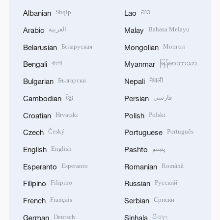
Shqip
ລາວ
Albanian
Lao
العربية
Bahasa Melayu
Arabic
Malay
Беларуская
Монгол
Belarusian
Mongolian
বাংলা
မြန်မာဘာသာ
Bengali
Myanmar
Български
नेपाली
Bulgarian
Nepali
ខ្មែរ
فارسی
Cambodian
Persian
Hrvatski
Polski
Croatian
Polish
Český
Português
Czech
Portuguese
English
پښتو
English
Pashto
Esperanto
Română
Esperanto
Romanian
Filipino
Русский
Filipino
Russian
Français
Српски
French
Serbian
Deutsch
සිංහල
German
Sinhala