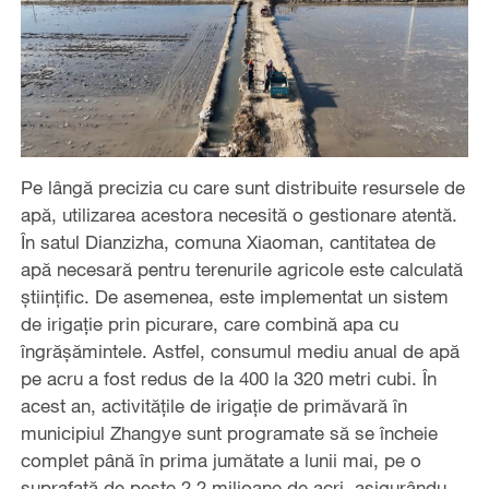
Pe lângă precizia cu care sunt distribuite resursele de
apă, utilizarea acestora necesită o gestionare atentă.
În satul Dianzizha, comuna Xiaoman, cantitatea de
apă necesară pentru terenurile agricole este calculată
științific. De asemenea, este implementat un sistem
de irigație prin picurare, care combină apa cu
îngrășămintele. Astfel, consumul mediu anual de apă
pe acru a fost redus de la 400 la 320 metri cubi. În
acest an, activitățile de irigație de primăvară în
municipiul Zhangye sunt programate să se încheie
complet până în prima jumătate a lunii mai, pe o
suprafață de peste 2,2 milioane de acri, asigurându-