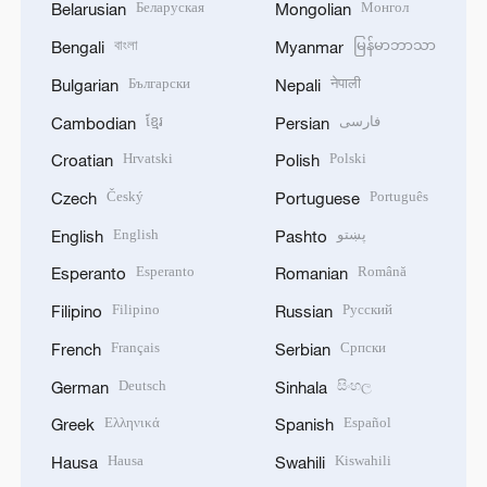
Беларуская
Монгол
Belarusian
Mongolian
বাংলা
မြန်မာဘာသာ
Bengali
Myanmar
Български
नेपाली
Bulgarian
Nepali
ខ្មែរ
فارسی
Cambodian
Persian
Hrvatski
Polski
Croatian
Polish
Český
Português
Czech
Portuguese
English
پښتو
English
Pashto
Esperanto
Română
Esperanto
Romanian
Filipino
Русский
Filipino
Russian
Français
Српски
French
Serbian
Deutsch
සිංහල
German
Sinhala
Ελληνικά
Español
Greek
Spanish
Hausa
Kiswahili
Hausa
Swahili