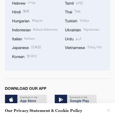
עברית
தமிழ்
Hebrew
Tamil
हिन्दी
ไทย
Hindi
Thai
Magyar
Türkçe
Hungarian
Turkish
Bahasa Indonesia
Українська
Indonesian
Ukrainian
Italiano
اردو
Italian
Urdu
日本語
Tiếng Việt
Japanese
Vietnamese
한국어
Korean
DOWNLOAD OUR APP
Our Privacy Statement & Cookie Policy