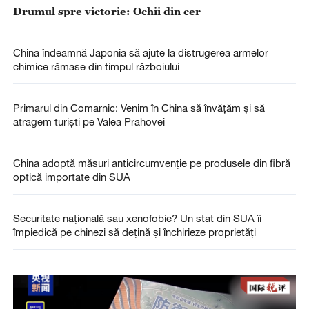
Drumul spre victorie: Ochii din cer
China îndeamnă Japonia să ajute la distrugerea armelor
chimice rămase din timpul războiului
Primarul din Comarnic: Venim în China să învățăm și să
atragem turiști pe Valea Prahovei
China adoptă măsuri anticircumvenție pe produsele din fibră
optică importate din SUA
Securitate națională sau xenofobie? Un stat din SUA îi
împiedică pe chinezi să dețină și închirieze proprietăți