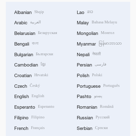
Shqip
ລາວ
Albanian
Lao
العربية
Bahasa Melayu
Arabic
Malay
Беларуская
Монгол
Belarusian
Mongolian
বাংলা
မြန်မာဘာသာ
Bengali
Myanmar
Български
नेपाली
Bulgarian
Nepali
ខ្មែរ
فارسی
Cambodian
Persian
Hrvatski
Polski
Croatian
Polish
Český
Português
Czech
Portuguese
English
پښتو
English
Pashto
Esperanto
Română
Esperanto
Romanian
Filipino
Русский
Filipino
Russian
Français
Српски
French
Serbian