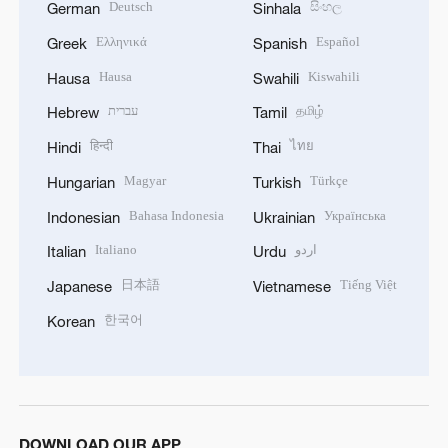
Deutsch
සිංහල
German
Sinhala
Ελληνικά
Español
Greek
Spanish
Hausa
Kiswahili
Hausa
Swahili
עברית
தமிழ்
Hebrew
Tamil
हिन्दी
ไทย
Hindi
Thai
Magyar
Türkçe
Hungarian
Turkish
Bahasa Indonesia
Українська
Indonesian
Ukrainian
Italiano
اردو
Italian
Urdu
日本語
Tiếng Việt
Japanese
Vietnamese
한국어
Korean
DOWNLOAD OUR APP