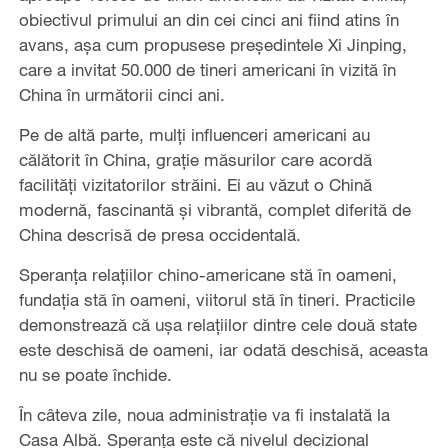
obiectivul primului an din cei cinci ani fiind atins în
avans, așa cum propusese președintele Xi Jinping,
care a invitat 50.000 de tineri americani în vizită în
China în următorii cinci ani.
Pe de altă parte, mulți influenceri americani au
călătorit în China, grație măsurilor care acordă
facilități vizitatorilor străini. Ei au văzut o Chină
modernă, fascinantă și vibrantă, complet diferită de
China descrisă de presa occidentală.
Speranța relațiilor chino-americane stă în oameni,
fundația stă în oameni, viitorul stă în tineri. Practicile
demonstrează că ușa relațiilor dintre cele două state
este deschisă de oameni, iar odată deschisă, aceasta
nu se poate închide.
În câteva zile, noua administrație va fi instalată la
Casa Albă. Speranța este că nivelul decizional