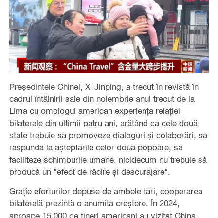
Președintele Chinei, Xi Jinping, a trecut în revistă în
cadrul întâlnirii sale din noiembrie anul trecut de la
Lima cu omologul american experiența relației
bilaterale din ultimii patru ani, arătând că cele două
state trebuie să promoveze dialoguri și colaborări, să
răspundă la așteptările celor două popoare, să
faciliteze schimburile umane, nicidecum nu trebuie să
producă un "efect de răcire și descurajare".
Grație eforturilor depuse de ambele țări, cooperarea
bilaterală prezintă o anumită creștere. În 2024,
aproape 15.000 de tineri americani au vizitat China,