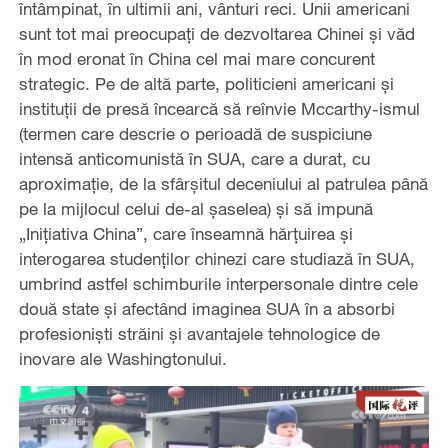
întâmpinat, în ultimii ani, vânturi reci. Unii americani
sunt tot mai preocupați de dezvoltarea Chinei și văd
în mod eronat în China cel mai mare concurent
strategic. Pe de altă parte, politicieni americani și
instituții de presă încearcă să reînvie Mccarthy-ismul
(termen care descrie o perioadă de suspiciune
intensă anticomunistă în SUA, care a durat, cu
aproximație, de la sfârșitul deceniului al patrulea până
pe la mijlocul celui de-al șaselea) și să impună
„Inițiativa China”, care înseamnă hărțuirea și
interogarea studenților chinezi care studiază în SUA,
umbrind astfel schimburile interpersonale dintre cele
două state și afectând imaginea SUA în a absorbi
profesioniști străini și avantajele tehnologice de
inovare ale Washingtonului.