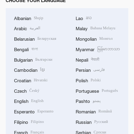
CHOOSE YOUR LANGUAGE
Shqip
ລາວ
Albanian
Lao
العربية
Bahasa Melayu
Arabic
Malay
Беларуская
Монгол
Belarusian
Mongolian
বাংলা
မြန်မာဘာသာ
Bengali
Myanmar
Български
नेपाली
Bulgarian
Nepali
ខ្មែរ
فارسی
Cambodian
Persian
Hrvatski
Polski
Croatian
Polish
Český
Português
Czech
Portuguese
English
پښتو
English
Pashto
Esperanto
Română
Esperanto
Romanian
Filipino
Русский
Filipino
Russian
Français
Српски
French
Serbian