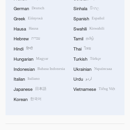
Deutsch
සිංහල
German
Sinhala
Ελληνικά
Español
Greek
Spanish
Hausa
Kiswahili
Hausa
Swahili
עברית
தமிழ்
Hebrew
Tamil
हिन्दी
ไทย
Hindi
Thai
Magyar
Türkçe
Hungarian
Turkish
Bahasa Indonesia
Українська
Indonesian
Ukrainian
Italiano
اردو
Italian
Urdu
日本語
Tiếng Việt
Japanese
Vietnamese
한국어
Korean