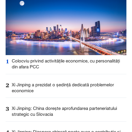
1
Colocviu privind activitățile economice, cu personalități
din afara PCC
2
Xi Jinping a prezidat o ședință dedicată problemelor
economice
3
Xi Jinping: China dorește aprofundarea parteneriatului
strategic cu Slovacia
Xi Jinping: Diaspora chineză poate avea o contribuție și