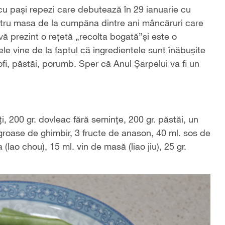
cu pași repezi care debutează în 29 ianuarie cu
ntru masa de la cumpăna dintre ani mâncăruri care
ă prezint o rețetă „recolta bogată”și este o
le vine de la faptul că ingredientele sunt înăbușite
fi, păstăi, porumb. Sper că Anul Șarpelui va fi un
ți, 200 gr. dovleac fără semințe, 200 gr. păstăi, un
i groase de ghimbir, 3 fructe de anason, 40 ml. sos de
(lao chou), 15 ml. vin de masă (liao jiu), 25 gr.