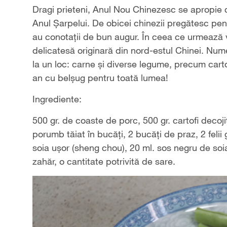
Dragi prieteni, Anul Nou Chinezesc se apropie 
Anul Șarpelui. De obicei chinezii pregătesc pe
au conotații de bun augur. În ceea ce urmează v
delicatesă originară din nord-estul Chinei. Nume
la un loc: carne și diverse legume, precum carto
an cu belșug pentru toată lumea!
Ingrediente:
500 gr. de coaste de porc, 500 gr. cartofi decoji
porumb tăiat în bucăți, 2 bucăți de praz, 2 feli
soia ușor (sheng chou), 20 ml. sos negru de soia 
zahăr, o cantitate potrivită de sare.