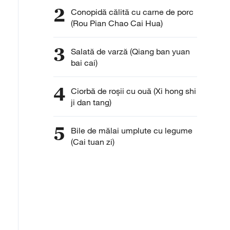
2
Conopidă călită cu carne de porc
(Rou Pian Chao Cai Hua)
3
Salată de varză (Qiang ban yuan
bai cai)
4
Ciorbă de roşii cu ouă (Xi hong shi
ji dan tang)
5
Bile de mălai umplute cu legume
(Cai tuan zi)