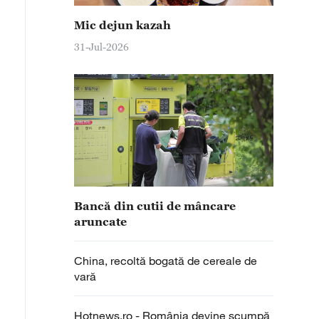
Mic dejun kazah
31-Jul-2026
Bancă din cutii de mâncare
aruncate
China, recoltă bogată de cereale de
vară
Hotnews.ro - România devine scumpă