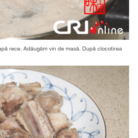
pă rece. Adăugăm vin de masă. După clocotirea