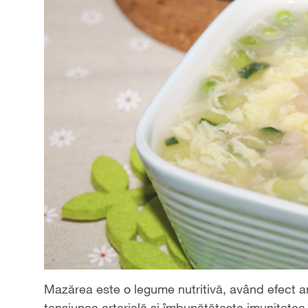
Mazărea este o legume nutritivă, având efect an
tensiunea arterială și îmbunătățește imunitatea