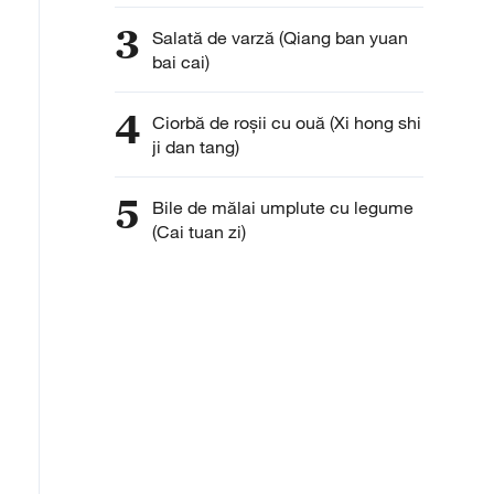
3
Salată de varză (Qiang ban yuan
bai cai)
4
Ciorbă de roşii cu ouă (Xi hong shi
ji dan tang)
5
Bile de mălai umplute cu legume
(Cai tuan zi)