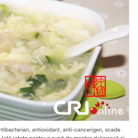
tibacterian, antioxidant, anti-cancerigen, scade
. Iată rețeta pentru o supă de mazăre delicioasă și