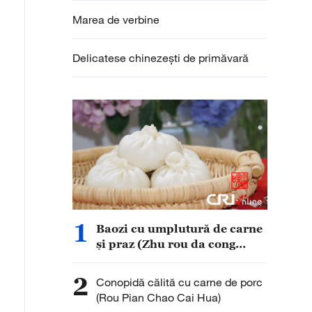
Marea de verbine
Delicatese chinezești de primăvară
1
Baozi cu umplutură de carne
și praz (Zhu rou da cong
baozi)
2
Conopidă călită cu carne de porc
(Rou Pian Chao Cai Hua)