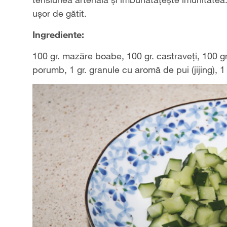
ușor de gătit.
Ingrediente:
100 gr. mazăre boabe, 100 gr. castraveți, 100 gr
porumb, 1 gr. granule cu aromă de pui (jijing), 1