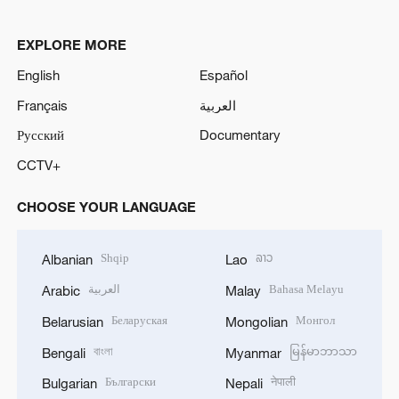
EXPLORE MORE
English
Español
Français
العربية
Русский
Documentary
CCTV+
CHOOSE YOUR LANGUAGE
Shqip
ລາວ
Albanian
Lao
العربية
Bahasa Melayu
Arabic
Malay
Беларуская
Монгол
Belarusian
Mongolian
বাংলা
မြန်မာဘာသာ
Bengali
Myanmar
Български
नेपाली
Bulgarian
Nepali