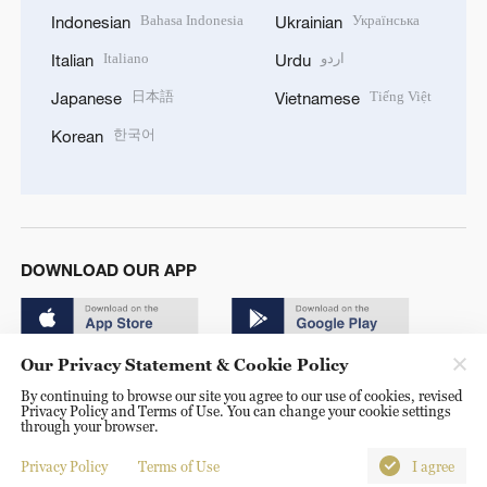
Bahasa Indonesia
Українська
Indonesian
Ukrainian
Italiano
اردو
Italian
Urdu
日本語
Tiếng Việt
Japanese
Vietnamese
한국어
Korean
DOWNLOAD OUR APP
Our Privacy Statement & Cookie Policy
By continuing to browse our site you agree to our use of cookies, revised
Privacy Policy and Terms of Use. You can change your cookie settings
through your browser.
© China Radio International.CRI. All Rights Reserved. 16A
Shijingshan Road, Beijing, China. 100040
Privacy Policy
Terms of Use
I agree