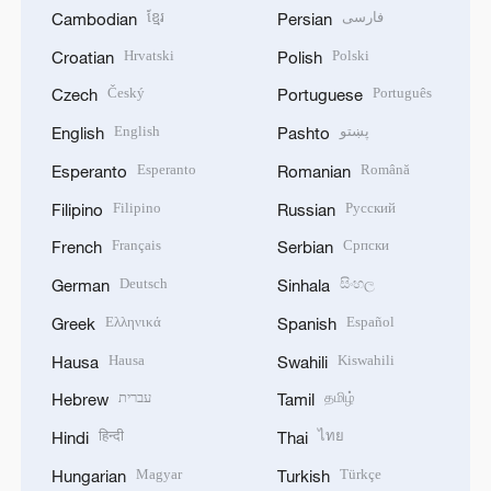
ខ្មែរ
فارسی
Cambodian
Persian
Hrvatski
Polski
Croatian
Polish
Český
Português
Czech
Portuguese
English
پښتو
English
Pashto
Esperanto
Română
Esperanto
Romanian
Filipino
Русский
Filipino
Russian
Français
Српски
French
Serbian
Deutsch
සිංහල
German
Sinhala
Ελληνικά
Español
Greek
Spanish
Hausa
Kiswahili
Hausa
Swahili
עברית
தமிழ்
Hebrew
Tamil
हिन्दी
ไทย
Hindi
Thai
Magyar
Türkçe
Hungarian
Turkish