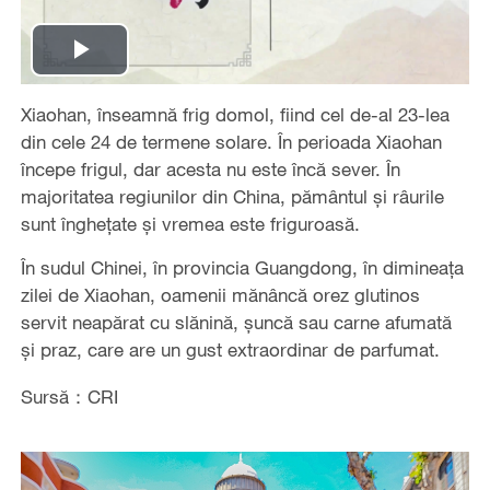
Play
Xiaohan, înseamnă frig domol, fiind cel de-al 23-lea
Video
din cele 24 de termene solare. În perioada Xiaohan
începe frigul, dar acesta nu este încă sever. În
majoritatea regiunilor din China, pământul și râurile
sunt înghețate și vremea este friguroasă.
În sudul Chinei, în provincia Guangdong, în dimineața
zilei de Xiaohan, oamenii mănâncă orez glutinos
servit neapărat cu slănină, șuncă sau carne afumată
și praz, care are un gust extraordinar de parfumat.
Sursă：CRI