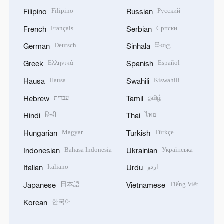
Filipino
Русский
Filipino
Russian
Français
Српски
French
Serbian
Deutsch
සිංහල
German
Sinhala
Ελληνικά
Español
Greek
Spanish
Hausa
Kiswahili
Hausa
Swahili
עברית
தமிழ்
Hebrew
Tamil
हिन्दी
ไทย
Hindi
Thai
Magyar
Türkçe
Hungarian
Turkish
Bahasa Indonesia
Українська
Indonesian
Ukrainian
Italiano
اردو
Italian
Urdu
日本語
Tiếng Việt
Japanese
Vietnamese
한국어
Korean