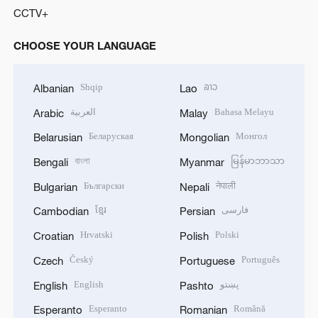
CCTV+
CHOOSE YOUR LANGUAGE
Shqip
ລາວ
Albanian
Lao
العربية
Bahasa Melayu
Arabic
Malay
Беларуская
Монгол
Belarusian
Mongolian
বাংলা
မြန်မာဘာသာ
Bengali
Myanmar
Български
नेपाली
Bulgarian
Nepali
ខ្មែរ
فارسی
Cambodian
Persian
Hrvatski
Polski
Croatian
Polish
Český
Português
Czech
Portuguese
English
پښتو
English
Pashto
Esperanto
Română
Esperanto
Romanian