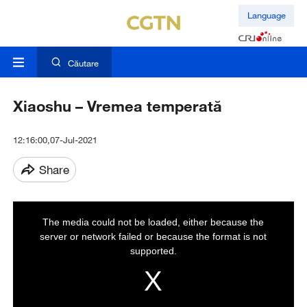
Language
Căutare
Xiaoshu – Vremea temperată
12:16:00,07-Jul-2021
Share
This
The media could not be loaded, either because the
is
a
server or network failed or because the format is not
modal
window.
supported.