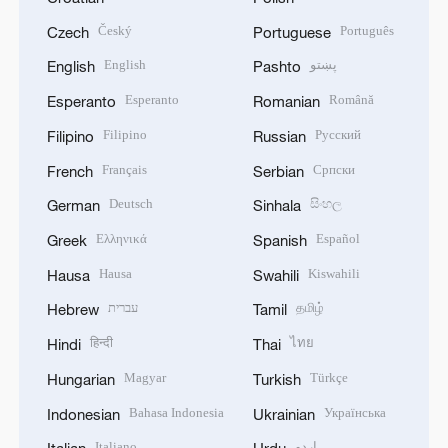
Český
Português
Czech
Portuguese
English
پښتو
English
Pashto
Esperanto
Română
Esperanto
Romanian
Filipino
Русский
Filipino
Russian
Français
Српски
French
Serbian
Deutsch
සිංහල
German
Sinhala
Ελληνικά
Español
Greek
Spanish
Hausa
Kiswahili
Hausa
Swahili
עברית
தமிழ்
Hebrew
Tamil
हिन्दी
ไทย
Hindi
Thai
Magyar
Türkçe
Hungarian
Turkish
Bahasa Indonesia
Українська
Indonesian
Ukrainian
Italiano
اردو