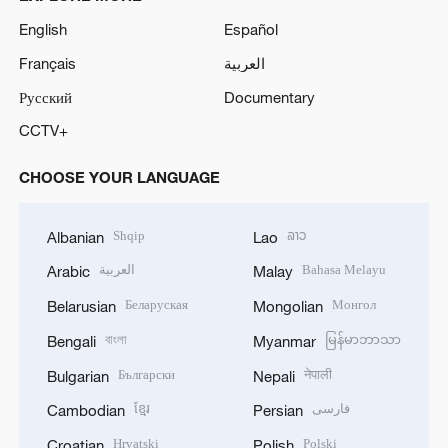
English
Español
Français
العربية
Русский
Documentary
CCTV+
CHOOSE YOUR LANGUAGE
Shqip
ລາວ
Albanian
Lao
العربية
Bahasa Melayu
Arabic
Malay
Беларуская
Монгол
Belarusian
Mongolian
বাংলা
မြန်မာဘာသာ
Bengali
Myanmar
Български
नेपाली
Bulgarian
Nepali
ខ្មែរ
فارسی
Cambodian
Persian
Hrvatski
Polski
Croatian
Polish