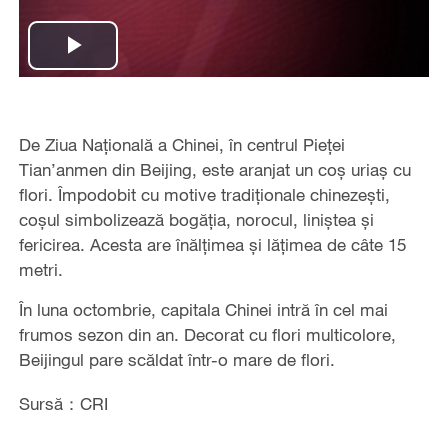
Play
Video
De Ziua Națională a Chinei, în centrul Pieței
Tian’anmen din Beijing, este aranjat un coș uriaș cu
flori. Împodobit cu motive tradiționale chinezești,
coșul simbolizează bogăția, norocul, liniștea și
fericirea. Acesta are înălțimea și lățimea de câte 15
metri.
În luna octombrie, capitala Chinei intră în cel mai
frumos sezon din an. Decorat cu flori multicolore,
Beijingul pare scăldat într-o mare de flori.
Sursă：CRI