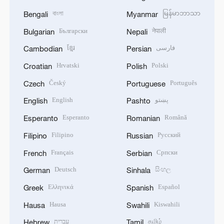
বাংলা
မြန်မာဘာသာ
Bengali
Myanmar
Български
नेपाली
Bulgarian
Nepali
ខ្មែរ
فارسی
Cambodian
Persian
Hrvatski
Polski
Croatian
Polish
Český
Português
Czech
Portuguese
English
پښتو
English
Pashto
Esperanto
Română
Esperanto
Romanian
Filipino
Русский
Filipino
Russian
Français
Српски
French
Serbian
Deutsch
සිංහල
German
Sinhala
Ελληνικά
Español
Greek
Spanish
Hausa
Kiswahili
Hausa
Swahili
עברית
தமிழ்
Hebrew
Tamil