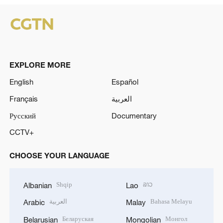
EXPLORE MORE
English
Español
Français
العربية
Русский
Documentary
CCTV+
CHOOSE YOUR LANGUAGE
Shqip
ລາວ
Albanian
Lao
العربية
Bahasa Melayu
Arabic
Malay
Беларуская
Монгол
Belarusian
Mongolian