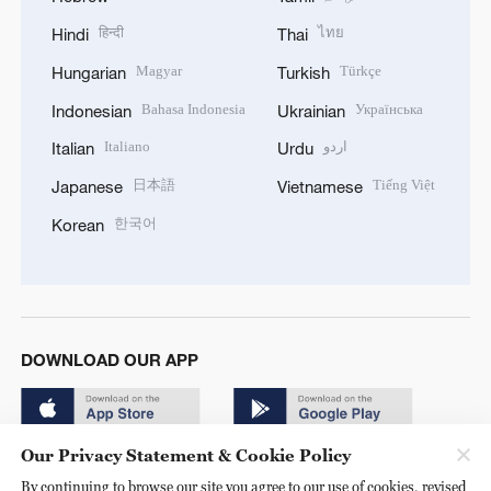
हिन्दी
ไทย
Hindi
Thai
Magyar
Türkçe
Hungarian
Turkish
Bahasa Indonesia
Українська
Indonesian
Ukrainian
Italiano
اردو
Italian
Urdu
日本語
Tiếng Việt
Japanese
Vietnamese
한국어
Korean
DOWNLOAD OUR APP
Our Privacy Statement & Cookie Policy
By continuing to browse our site you agree to our use of cookies, revised